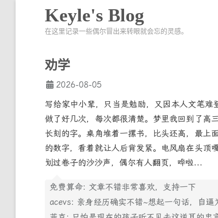
Keyle's Blog
在这里记录一些偶尔冒出来转眼就会忘的灵感。
劝学
2026-08-05
写给家中小辈，只当是勉励，又因本人文笔难
做了好几次，每次都很清楚。梦里我回到了高
长刻的字。桌角堆着一摞书，比头还高，最上
的数字，看着就让人后背发紧。电风扇在头顶
划过卷子的沙沙声，偶尔有人翻页，哗啦...
免费算命: 文章不错非常喜欢，支持一下
acevs: 亲身经历确实不错~想起一句话，
菲克: 只怕是现在的孩子听不见去这逆耳的忠