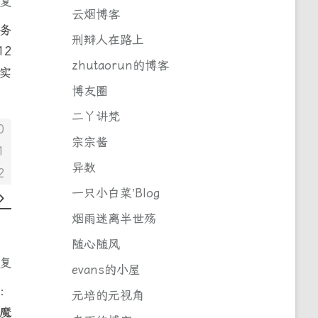
回复
云烟博客
务
刑辩人在路上
12
zhutaorun的博客
机实
博友圈
二丫讲梵
0
宗宗酱
1
异数
2
一只小白菜’Blog
烟雨迷离半世殇
随心随风
回复
evans的小屋
L：
元培的元视角
恶魔