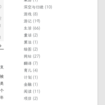
0
深空与归途
10
游戏
8
2
游记
19
1
生活
66
童话
2
1
算法
1
绘图
2
网站
27
翻译
7
回复
育儿
4
被
计划
1
是
金融
1
个
阅读
11
年
项目
2