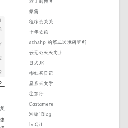
老丁的博客
蒙需
1
程序员关关
8
十年之约
szhshp 的第三边境研究所
9
云无心天天向上
2
日式JK
2
彬红茶日记
星系天文学
往东行
Castamere
回复
湘铭`Blog
连
ImQi1