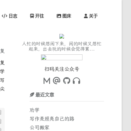
日志
开往
图床
关于
这段时间吃过很多次周年庆蛋糕了。
回复
复
扫码关注公众号
学
写
尖
最近文章
劝学
前
写作是照亮自己的路
前
公司搬家
前