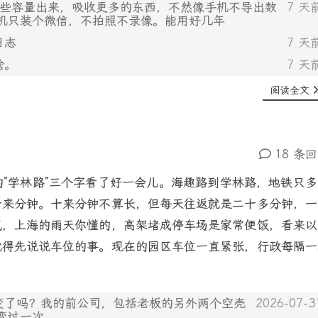
除一些容量出来，吸收更多的东西，不然像手机不导出数
7 天
机只装个微信，不拍照不录像。能用好几年
日志
7 天
啥。
7 天
阅读全文
18 条
”学林路”三个字看了好一会儿。海趣路到学林路，地铁只多
十来分钟。十来分钟不算长，但每天往返就是二十多分钟，一
气，上海的雨天你懂的，高架堵成停车场是家常便饭，看来以
就得先说说车位的事。现在的园区车位一直紧张，行政每隔一
变了吗？我的前公司，包括老板的另外两个空壳
2026-07-3
变过一次。