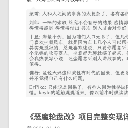
蒙需: 人和人之间的事真的太复杂了，各有各
刘郎: 一味的索取 终究不会有好的结果 感情
得懂得感恩 得懂得付出 其次 别人才会对你好
丨旦: 海量个例。因为咱们人口太多了，但凡
门喜欢坐顺风车，就是因为车上几个人可以摆
其实是孤寂的，总是喜欢述说，只要你愿意听
个无锡的收枣商人，坐着都无聊就摆了起来，
会我热衷写小说，还蛮愿意听别人讲故事的。
值得。
谨行: 虽说大妈这种秉性有时代的因素，但更
并不觉得自己有什么问题。
DrPika: 只能说是因果了，有些人因为性
情。keyle的笔触娓娓道来，像以前小时候读
《恶魔轮盘改》项目完整实现