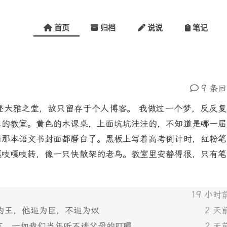
首页
归档
说说
笔记
9 条
登大雅之堂，故只留存于个人博客。 我做过一个梦，反反复
三的教室。黄色的木课桌，上面坑坑洼洼的，不知道是哪一届
面那本语文书封面都磨白了。黑板上写着高考倒计时，红粉笔
嘎吱嘎吱转，像一只快散架的老鸟。教室里安静得很，只有笔
19 小时
自逼为王，他逼为臣，不逼为奴
2 天
言，一如我们当年听不进父母的叮嘱。
2 天