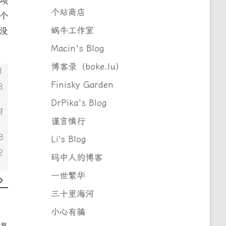
项
个站商店
个
蜗牛工作室
没
Macin's Blog
博客录（boke.lu）
1
Finisky Garden
8
DrPika's Blog
9
谨言慎行
3
Li’s Blog
2
码中人的博客
一世繁华
三十里海河
小心有骗
回复