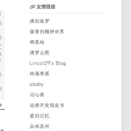
友情链接
1
提剑追梦
8
猫普的精神世界
8
栖息地
人
一
清梦云熙
那
不
Lincol29’s Blog
林海草原
5
obaby
3
问心斋
运维开发绿皮书
爱的记忆
品味苏州