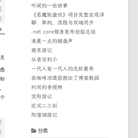
听闻的一些故事
前
《恶魔轮盘改》项目完整实现详
前
解：架构、流程与双端同步
.net core服务发布经验总结
凌晨一点的键盘声
南京游记
回复
从老活到小
一代人有一代人的龙虾要养
感
在咖啡凉透前救回了博客数据
知
时间的参照物
，
沈阳游记
个
近况二三则
阳澄湖游记
前
分类
前