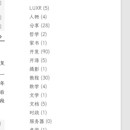
前
LUXR
5
人物
4
前
分享
28
前
哲学
2
家书
1
开发
90
开源
5
回复
摄影
1
一
教程
30
年
数学
4
后
文学
1
段
文档
5
时政
1
服务器
0
1
桌游
1