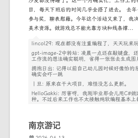
沙发都没得睡了。这一个月确实忙，工作上的
目，每天下班后的时间几乎全搭了进去。 去
参与奖，聊表慰藉。今年这个活动又来了，我
美术资源。做游戏总不能光靠方块和线条撑...
lincol29: 现在都没有注重编程了，天天玩来
gpt-image-2中转站: 凌晨一点还在敲
工作流的想法确实聪明，省得一张张去生成图
拥抱日出: 记得以前自己幼儿园时候好像怕的
确实会吓一跳
丨旦: 原来在干大项目，难怪没怎么更新。
HelloGakki: 厉害呀，我刚毕业那会儿
种。不过后来工作也不太接触纯软编程基本上
南京游记
2026-04-13