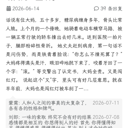
2026-06-14
39 条回复
话说有位大妈，五十多岁，糖尿病缠身多年，骨头比常
人脆。上个月的一个傍晚，她骑着电动车横穿马路，被
一辆正常行驶的轿车撞出去好几米。送到医院一拍片
子，腿部粉碎性骨折。 她丈夫赶到病房，第一句话不
是问伤势，而是铁青着脸说：“你怎么不撞死算了？”
大妈疼得满头是汗，眼泪哗地就下来了，咬着牙回了一
个字：“滚。” 等交警出了认定书，大妈全责。又是闯
红灯。 说起这个“又”字，里头可有好几层意思。就在
半年前，大妈也是闯红灯被车刮了一...
蒙需: 人和人之间的事真的太复杂了，
2026-07-11
各有各的性格和脾气。
刘郎: 一味的索取 终究不会有好的结果
2026-07-08
感情都是相互的 你想得别人的好 首先 你得懂得知