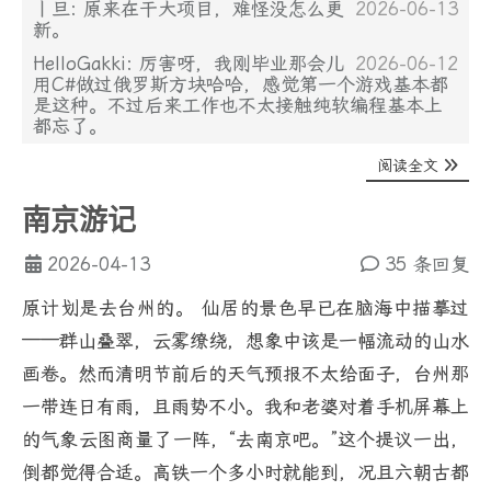
丨旦: 原来在干大项目，难怪没怎么更
2026-06-13
新。
HelloGakki: 厉害呀，我刚毕业那会儿
2026-06-12
用C#做过俄罗斯方块哈哈，感觉第一个游戏基本都
是这种。不过后来工作也不太接触纯软编程基本上
都忘了。
阅读全文
南京游记
2026-04-13
35 条回复
原计划是去台州的。 仙居的景色早已在脑海中描摹过
——群山叠翠，云雾缭绕，想象中该是一幅流动的山水
画卷。然而清明节前后的天气预报不太给面子，台州那
一带连日有雨，且雨势不小。我和老婆对着手机屏幕上
的气象云图商量了一阵，“去南京吧。”这个提议一出，
倒都觉得合适。高铁一个多小时就能到，况且六朝古都