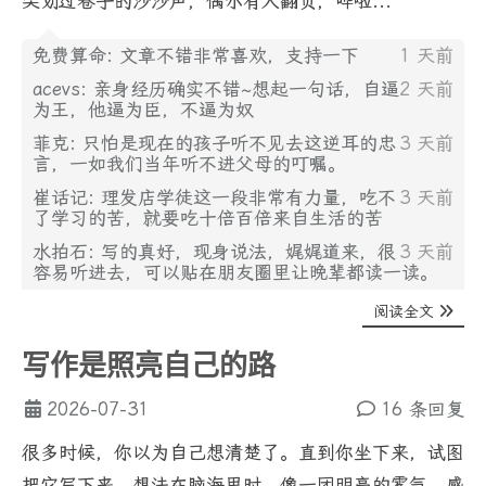
尖划过卷子的沙沙声，偶尔有人翻页，哗啦...
免费算命: 文章不错非常喜欢，支持一下
1 天前
acevs: 亲身经历确实不错~想起一句话，自逼
2 天前
为王，他逼为臣，不逼为奴
菲克: 只怕是现在的孩子听不见去这逆耳的忠
3 天前
言，一如我们当年听不进父母的叮嘱。
崔话记: 理发店学徒这一段非常有力量，吃不
3 天前
了学习的苦，就要吃十倍百倍来自生活的苦
水拍石: 写的真好，现身说法，娓娓道来，很
3 天前
容易听进去，可以贴在朋友圈里让晚辈都读一读。
阅读全文
写作是照亮自己的路
2026-07-31
16 条回复
很多时候，你以为自己想清楚了。直到你坐下来，试图
把它写下来。想法在脑海里时，像一团明亮的雾气，感