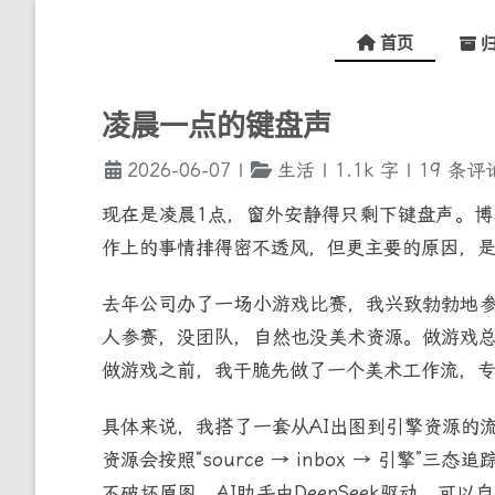
首页
归
凌晨一点的键盘声
2026-06-07
|
生活
|
1.1k
字
|
19
条评
现在是凌晨1点，窗外安静得只剩下键盘声。
作上的事情排得密不透风，但更主要的原因，
去年公司办了一场小游戏比赛，我兴致勃勃地
人参赛，没团队，自然也没美术资源。做游戏总
做游戏之前，我干脆先做了一个美术工作流，
具体来说，我搭了一套从AI出图到引擎资源的流水线
资源会按照“source → inbox → 引
不破坏原图。AI助手由DeepSeek驱动，可以自由