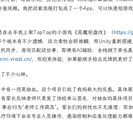
额外装依赖。我把这套流程打包成了一个App，可以快速给
在去年我上架TapTap的小游戏《恶魔轮盘改》（
https:/
个版本有不少遗憾，这次索性全部推翻，用Unity重新搭
机同步、房间匹配这些事，即便有AI辅助，全栈做下来也
mini.vrast.cn/
，欢迎来体验，如果能顺手给点反馈就更好了
耗了不少心神。
其中有一项是抽血。这个项目引起了我妈极大的反感。具体原
，有家长反映老师只是发了体检单让签名，对抽血的具体项目
事后归为“老师工作疏忽”。家长们的担忧也不无道理：突如
医疗环境下由非专业人员操作，感染控制和应急处理能力都难