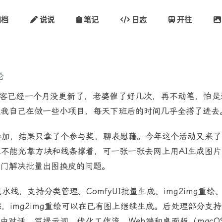
档
说说
笔记
日志
开往
论
博客已经一个月没更新了，老婆催了好几次，再不动笔，怕是
是我自己在做一些小项目，每天下班后的时间几乎全搭了进去
参加，结果只拿了个参与奖，聊表慰藉。今年这个活动又来了
不能光靠方块和线条撑着，可一张一张去网上用AI生成图
专门解决批量出图换皮的问题。
，支持分类管理、ComfyUI批量生成、img2img重绘、
擎”三态追踪，img2img重绘可以在已有图上继续生成。后处理
对话、写提示词、优化工作流。Web端和桌面版（macOS / Wi