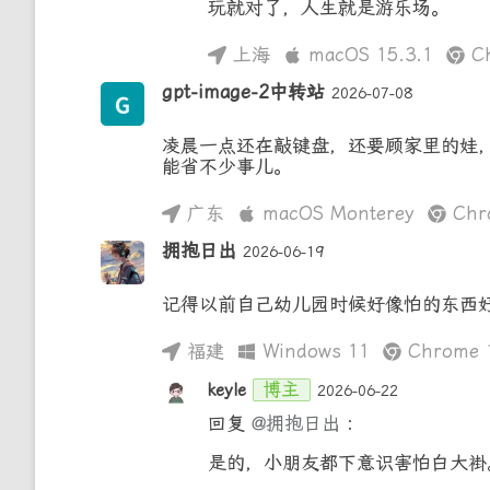
玩就对了，人生就是游乐场。
上海
macOS 15.3.1
Ch
gpt-image-2中转站
2026-07-08
凌晨一点还在敲键盘，还要顾家里的娃
能省不少事儿。
广东
macOS Monterey
Chro
拥抱日出
2026-06-19
记得以前自己幼儿园时候好像怕的东西
福建
Windows 11
Chrome 1
博主
keyle
2026-06-22
回复
@拥抱日出
:
是的，小朋友都下意识害怕白大褂。