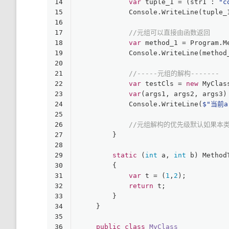
14
var
 tuple_1 = (str1 : 
"c
15
            Console.WriteLine(tuple_
16
17
//元组可以直接由函数返回
18
var
 method_1 = Program.M
19
            Console.WriteLine(method
20
21
//-----元组的解构-------
22
var
 testCls = 
new
 MyClas
23
var
(args1, args2, args3)
24
            Console.WriteLine(
$"当前a
25
26
//元组解构的优先级默认如果本
27
        }
28
29
static
 (
int
 a, 
int
 b) Method
30
        {
31
var
 t = (
1
,
2
);
32
return
 t;
33
        }
34
    }
35
36
public
class
MyClass