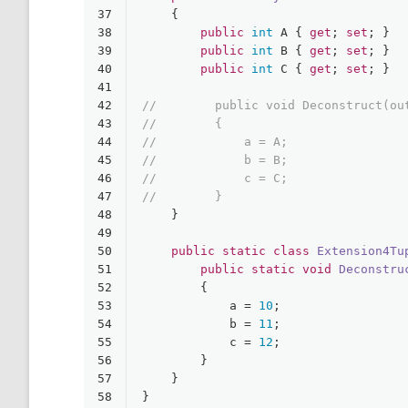
37
    {
38
public
int
 A { 
get
; 
set
; }
39
public
int
 B { 
get
; 
set
; }
40
public
int
 C { 
get
; 
set
; }
41
42
//        public void Deconstruct(ou
43
//        {
44
//            a = A;
45
//            b = B;
46
//            c = C;
47
//        }
48
    }
49
50
public
static
class
Extension4Tu
51
public
static
void
Deconstru
52
        {
53
            a = 
10
;
54
            b = 
11
;
55
            c = 
12
;
56
        }
57
    }
58
}