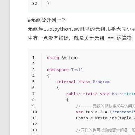
82
}
#元组分开列一下
元组和Lua,python,swift里的元组
中有一点没有描述，就是关于元组
== 运算符
1
using
 System;
2
3
namespace
Test1
4
{
5
internal
class
Program
6
    {
7
public
static
void
Main
(
stri
8
        {
9
//-----元组的默认定义与访问方式
10
var
 tuple_2 = (
"content1
11
            Console.WriteLine(tuple_
12
13
//同样的也可以像给变量起名一般