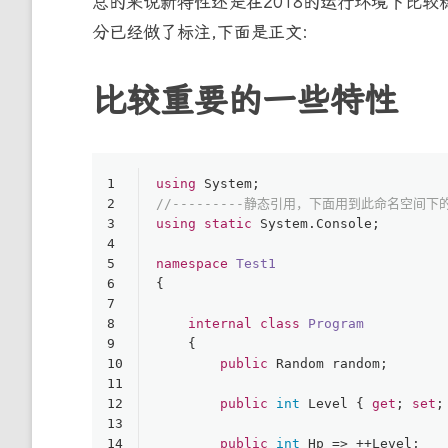
总的来说新特性还是在2018的运行环境下比较
分已经做了标注,下面是正文:
比较重要的一些特性
1
using
 System;
2
//---------静态引用，下面用到此命名空间下的
3
using
static
 System.Console;
4
5
namespace
Test1
6
{
7
8
internal
class
Program
9
    {
10
public
 Random random;
11
12
public
int
 Level { 
get
; 
set
;
13
14
public
int
 Hp => ++Level;