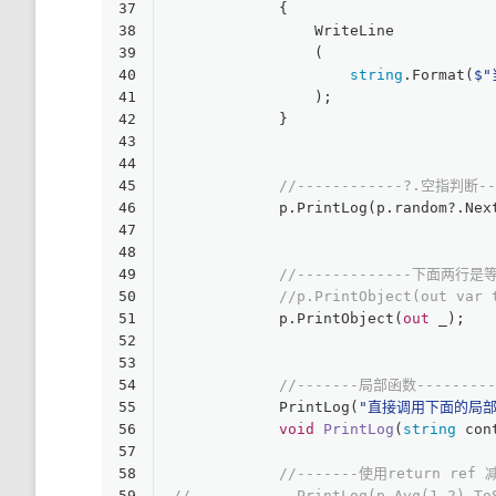
37
            {
38
                WriteLine
39
                (
40
string
.Format(
$
41
                );
42
            }
43
44
45
//------------?.空指判断--
46
            p.PrintLog(p.random?.Nex
47
48
49
//-------------下面两
50
//p.PrintObject(out
51
            p.PrintObject(
out
 _); 
52
53
54
//-------局部函数---------
55
            PrintLog(
"直接调用下面的局部
56
void
PrintLog
(
string
 con
57
58
//-------使用return ref 
59
//            PrintLog(p.Avg(1,2).To