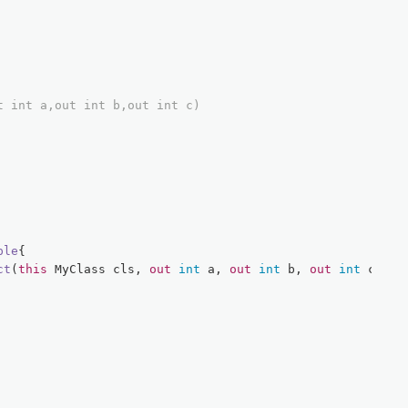
t int a,out int b,out int c)
ple
{
ct
(
this
 MyClass cls, 
out
int
 a, 
out
int
 b, 
out
int
 c
)