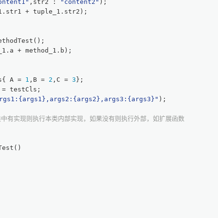
ontent1"
,str2 : 
"content2"
);
1.str1 + tuple_1.str2);
ethodTest();
_1.a + method_1.b);
s{ A = 
1
,B = 
2
,C = 
3
};
 = testCls;
rgs1:
{args1}
,args2:
{args2}
,args3:
{args3}
"
);
类中有实现则执行本类内部实现，如果没有则执行外部，如扩展函数
Test()