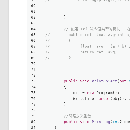
60
61
62
        }
63
64
// 使用 ref 减少值类型的复制   在
65
//        public ref float Avg(int a
66
//        {
67
//             float _avg = (a + b) 
68
//             return ref _avg;
69
//        }
70
71
72
73
public
void
PrintObject
(
out
74
        {
75
            obj = 
new
 Program();
76
            WriteLine(
nameof
(obj)); 
77
        }
78
79
//简略定义函数
80
public
void
PrintLog
(
int
? co
81
    }