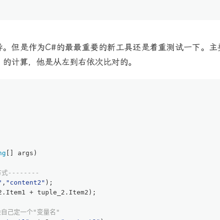
几乎大同小异。但是作为C#的最最重要的新工具还是着重测试一
的计算，他是从左到右依次比对的。
ng
[] args
)
--------
"
,
"content2"
);
2.Item1 + tuple_2.Item2);
自己定一个"变量名"