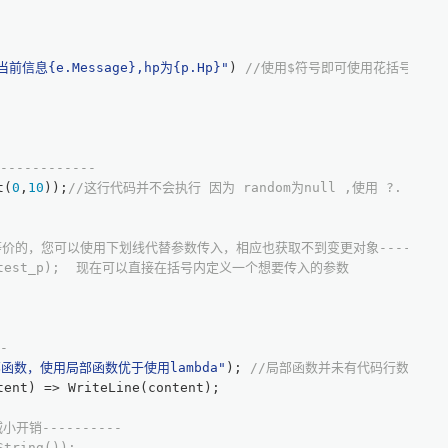
"当前信息
{e.Message}
,hp为
{p.Hp}
"
) 
//使用$符号即可使用花括号自定
------------
t(
0
,
10
));
//这行代码并不会执行 因为 random为null ,使用 ?. 来
行是等价的，您可以使用下划线代替参数传入，相应也获取不到变更对象----------
 var test_p);  现在可以直接在括号内定义一个想要传入的参数
-
函数，使用局部函数优于使用lambda"
); 
//局部函数并未有代码行数上的
tent
)
 => WriteLine(content);
减小开销----------
String());