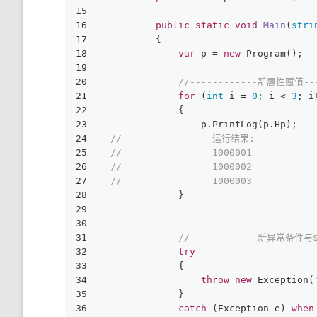
15
16
public
static
void
Main
(
stri
17
        {
18
var
 p = 
new
 Program();
19
20
//------------新属性赋值---
21
for
 (
int
 i = 
0
; i < 
3
; i
22
            {
23
                p.PrintLog(p.Hp);
24
//                运行结果:
25
//                1000001
26
//                1000002
27
//                1000003
28
            }
29
30
31
//------------新异常条件与
32
try
33
            {
34
throw
new
 Exception(
35
            }
36
catch
 (Exception e) 
when