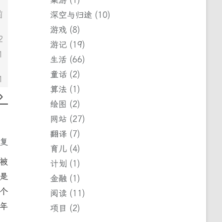
前
深空与归途
10
游戏
8
2
游记
19
1
生活
66
童话
2
1
算法
1
绘图
2
网站
27
翻译
7
回复
育儿
4
被
计划
1
是
金融
1
个
阅读
11
年
项目
2