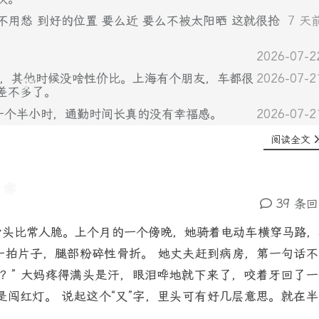
不用愁 到好的位置 要么近 要么不被太阳晒 这就很抢
7 天
2026-07-2
不错，其他时候没啥性价比。上海有个朋友，车都很
2026-07-2
差不多了。
差不多一个半小时，通勤时间长真的没有幸福感。
2026-07-2
阅读全文
39 条
骨头比常人脆。上个月的一个傍晚，她骑着电动车横穿马路，
一拍片子，腿部粉碎性骨折。 她丈夫赶到病房，第一句话不
？” 大妈疼得满头是汗，眼泪哗地就下来了，咬着牙回了一
是闯红灯。 说起这个“又”字，里头可有好几层意思。就在半