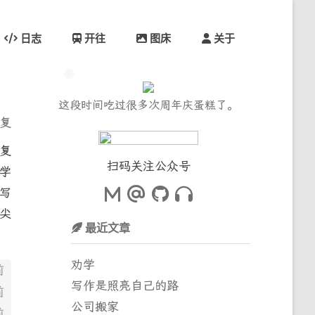
日志
开往
图床
关于
这段时间吃过很多次周年庆蛋糕了。
回复
复
扫码关注公众号
学
写
尖
最近文章
劝学
前
写作是照亮自己的路
前
公司搬家
前