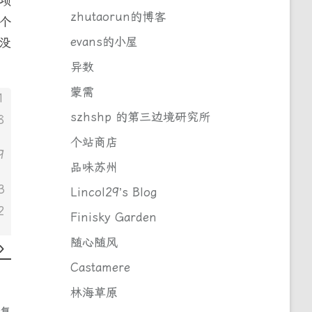
项
zhutaorun的博客
个
evans的小屋
没
异数
蒙需
1
szhshp 的第三边境研究所
8
个站商店
9
品味苏州
3
Lincol29’s Blog
2
Finisky Garden
随心随风
Castamere
林海草原
回复