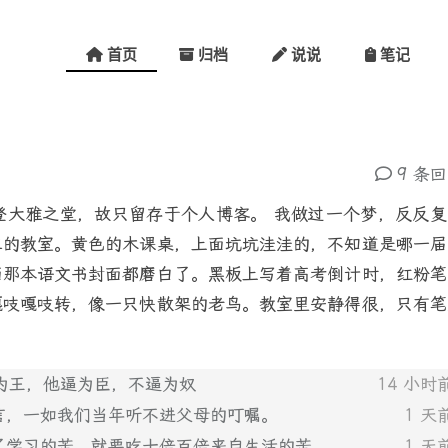
首页
归档
说说
笔记
9 条
登大雅之堂，故只留存于个人博客。 我做过一个梦，反反复
三的教室。黄色的木课桌，上面坑坑洼洼的，不知道是哪一届
面那本语文书封面都磨白了。黑板上写着高考倒计时，红粉笔
嘎吱嘎吱转，像一只快散架的老鸟。教室里安静得很，只有笔
自逼为王，他逼为臣，不逼为奴
14 小时
言，一如我们当年听不进父母的叮嘱。
1 天
了学习的苦，就要吃十倍百倍来自生活的苦
1 天