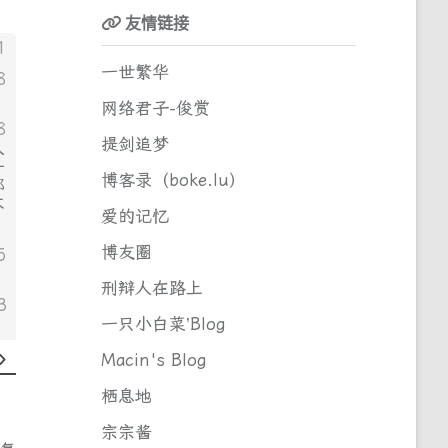
友情链接
1
一世繁华
8
网络君子-俊赏
8
提剑追梦
人
一
博客录（boke.lu）
那
不
爱的记忆
博友圈
5
刑辩人在路上
3
一只小白菜’Blog
Macin's Blog
栖息地
宗宗酱