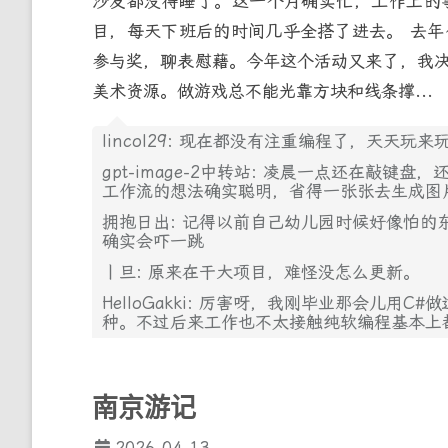
沙发都没得睡了。这一个月确实忙，工作上的
目，每天下班后的时间几乎全搭了进去。 去
参与奖，聊表慰藉。今年这个活动又来了，我
美术资源。做游戏总不能光靠方块和线条撑...
lincol29: 现在都没有注重编程了，天天玩来
gpt-image-2中转站: 凌晨一点还在敲
工作流的想法确实聪明，省得一张张去生成图
拥抱日出: 记得以前自己幼儿园时候好像怕的
确实会吓一跳
丨旦: 原来在干大项目，难怪没怎么更新。
HelloGakki: 厉害呀，我刚毕业那会儿
种。不过后来工作也不太接触纯软编程基本上
南京游记
2026-04-13