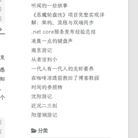
听闻的一些故事
前
《恶魔轮盘改》项目完整实现详
前
解：架构、流程与双端同步
.net core服务发布经验总结
凌晨一点的键盘声
南京游记
回复
从老活到小
一代人有一代人的龙虾要养
感
在咖啡凉透前救回了博客数据
知
时间的参照物
，
沈阳游记
个
近况二三则
阳澄湖游记
前
分类
前