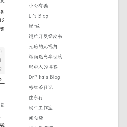
回复
小心有骗
务
Li’s Blog
12
屠·城
机实
运维开发绿皮书
元培的元视角
0
烟雨迷离半世殇
1
码中人的博客
2
DrPika's Blog
彬红茶日记
往东行
回复
蜗牛工作室
L：
问心斋
恶魔