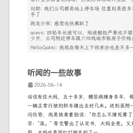
刘郎: 我们公司都是地上停车场 位置到是很多
手了
网友小宋: 感觉也快离职了
acevs: 四轮车长途可以，短途酷热严寒也
少开，公司附近停车跟三四线城市租房子价格
HelloGakki: 我现在每天上下班来回也
听闻的一些故事
2026-06-14
话说有位大妈，五十多岁，糖尿病缠身多年，
一辆正常行驶的轿车撞出去好几米。送到医院
问伤势，而是铁青着脸说：“你怎么不撞死算了
字：“滚。” 等交警出了认定书，大妈全责。又
前，大妈也是闯红灯被车刮了一...