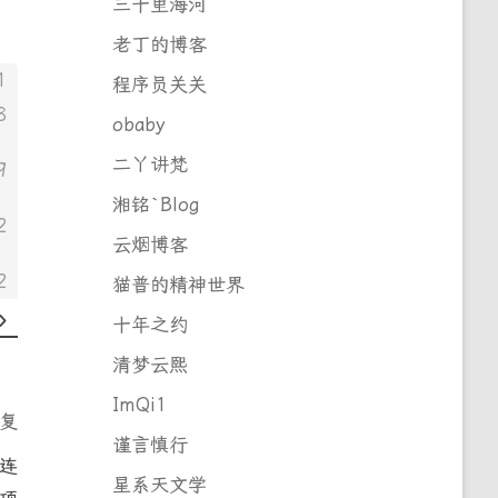
三十里海河
老丁的博客
1
程序员关关
8
obaby
二丫讲梵
9
湘铭`Blog
2
云烟博客
2
猫普的精神世界
十年之约
清梦云熙
ImQi1
回复
谨言慎行
连
星系天文学