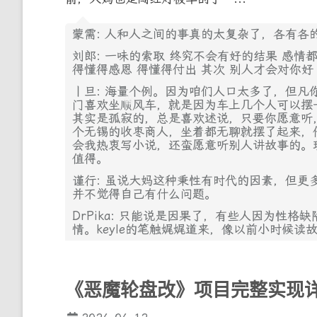
蒙需: 人和人之间的事真的太复杂了，各有各
刘郎: 一味的索取 终究不会有好的结果 感情
得懂得感恩 得懂得付出 其次 别人才会对你好
丨旦: 海量个例。因为咱们人口太多了，但凡
门喜欢坐顺风车，就是因为车上几个人可以摆
其实是孤寂的，总是喜欢述说，只要你愿意听
个无锡的收枣商人，坐着都无聊就摆了起来，
会我热衷写小说，还蛮愿意听别人讲故事的。
值得。
谨行: 虽说大妈这种秉性有时代的因素，但更
并不觉得自己有什么问题。
DrPika: 只能说是因果了，有些人因为性
情。keyle的笔触娓娓道来，像以前小时候读
《恶魔轮盘改》项目完整实现