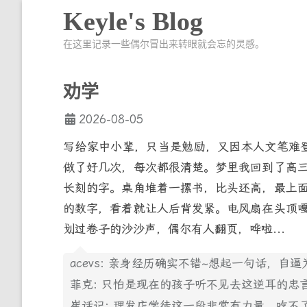
Keyle's Blog
在这里记录一些偶尔冒出来转眼就会忘的灵感。
劝学
2026-08-05
写给家中小辈，只当是勉励，又因本人文笔难
做了好几次，每次都很清楚。梦里我回到了高
长刻的字。桌角堆着一摞书，比头还高，最上
的数字，看着就让人后背发紧。电风扇在头顶
划过卷子的沙沙声，偶尔有人翻页，哗啦...
acevs: 亲身经历确实不错~想起一句话，
菲克: 只怕是现在的孩子听不见去这逆耳的忠
崔话记: 理发店学徒这一段非常有力量，吃不