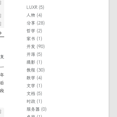
前
LUXR
5
人物
4
前
分享
28
前
哲学
2
家书
1
开发
90
开源
5
回复
摄影
1
一
教程
30
年
数学
4
后
文学
1
段
文档
5
时政
1
服务器
0
前
桌游
1