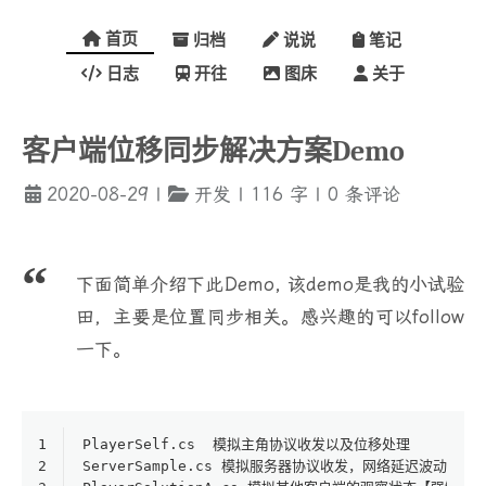
首页
归档
说说
笔记
日志
开往
图床
关于
客户端位移同步解决方案Demo
2020-08-29
|
开发
|
116
字
|
0
条评论
下面简单介绍下此Demo, 该demo是我的小试验
田，主要是位置同步相关。感兴趣的可以follow
一下。
1
PlayerSelf.cs  模拟主角协议收发以及位移处理
2
ServerSample.cs 模拟服务器协议收发，网络延迟波动等