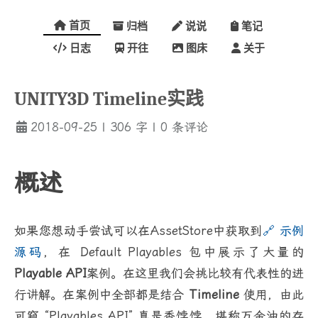
首页
归档
说说
笔记
日志
开往
图床
关于
UNITY3D Timeline实践
2018-09-25
|
306
字
|
0
条评论
概述
如果您想动手尝试可以在AssetStore中获取到
🔗 示例
源码
，在 Default Playables 包中展示了大量的
Playable API
案例。在这里我们会挑比较有代表性的进
行讲解。在案例中全部都是结合
Timeline
使用，由此
可窥 “Playables API” 真是香饽饽，堪称万金油的存