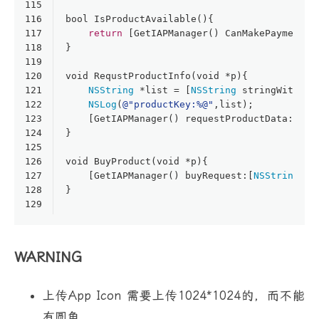
115
116
bool
 IsProductAvailable(){
117
return
 [GetIAPManager() CanMakePayment];
118
}
119
120
void
 RequstProductInfo(
void
 *p){
121
NSString
 *list = [
NSString
 stringWithUTF
122
NSLog
(
@"productKey:%@"
,list);
123
    [GetIAPManager() requestProductData:list
124
}
125
126
void
 BuyProduct(
void
 *p){
127
    [GetIAPManager() buyRequest:[
NSString
 st
128
}
129
WARNING
上传App Icon 需要上传1024*1024的，而不能
有圆角