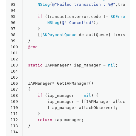
93
NSLog
(
@"Failed transaction : %@"
,transac
94
95
if
 (transaction.error.code != 
SKErrorPay
96
NSLog
(
@"!Cancelled"
);
97
    }
98
    [[
SKPaymentQueue
 defaultQueue] finishTra
99
}
100
@end
101
102
103
static
 IAPManager* iap_manager = 
nil
;
104
105
106
IAPManager* GetIAPManager()
107
{
108
if
 (iap_manager == 
nil
) {
109
        iap_manager = [[IAPManager alloc] in
110
        [iap_manager attachObserver];
111
    }
112
return
 iap_manager;
113
}
114