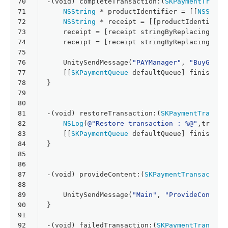
70
-(
void
) completeTransaction:(
SKPaymentTransa
71
NSString
 * productIdentifier = [[
NSStrin
72
NSString
 * receipt = [[productIdentifier
73
    receipt = [receipt stringByReplacingOccu
74
    receipt = [receipt stringByReplacingOccu
75
76
    UnitySendMessage(
"PAYManager"
, 
"BuyGoldI
77
    [[
SKPaymentQueue
 defaultQueue] finishTra
78
}
79
80
81
-(
void
) restoreTransaction:(
SKPaymentTransac
82
NSLog
(
@"Restore transaction : %@"
,transa
83
    [[
SKPaymentQueue
 defaultQueue] finishTra
84
}
85
86
87
-(
void
) provideContent:(
SKPaymentTransaction
88
89
    UnitySendMessage(
"Main"
, 
"ProvideContent
90
}
91
92
-(
void
) failedTransaction:(
SKPaymentTransact