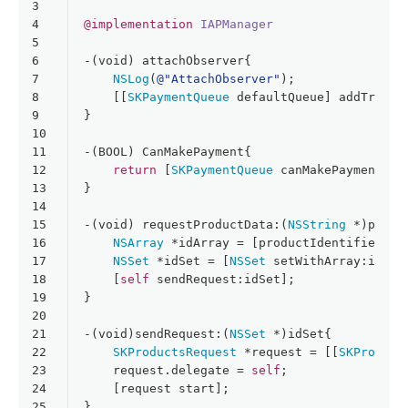
3
4
@implementation
IAPManager
5
6
-(
void
) attachObserver{
7
NSLog
(
@"AttachObserver"
);
8
    [[
SKPaymentQueue
 defaultQueue] addTransa
9
}
10
11
-(
BOOL
) CanMakePayment{
12
return
 [
SKPaymentQueue
 canMakePayments];
13
}
14
15
-(
void
) requestProductData:(
NSString
 *)produ
16
NSArray
 *idArray = [productIdentifiers c
17
NSSet
 *idSet = [
NSSet
 setWithArray:idArr
18
    [
self
 sendRequest:idSet];
19
}
20
21
-(
void
)sendRequest:(
NSSet
 *)idSet{
22
SKProductsRequest
 *request = [[
SKProduct
23
    request.delegate = 
self
;
24
    [request start];
25
}