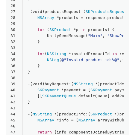
26
27
-(
void
)productsRequest:(
SKProductsRequest
 *)
28
NSArray
 *products = response.products;
29
30
for
 (
SKProduct
 *p 
in
 products) {
31
        UnitySendMessage(
"Main"
, 
"ShowProduc
32
    }
33
34
for
(
NSString
 *invalidProductId 
in
 respon
35
NSLog
(
@"Invalid product id:%@"
,inval
36
    }
37
}
38
39
-(
void
)buyRequest:(
NSString
 *)productIdentif
40
SKPayment
 *payment = [
SKPayment
 paymentW
41
    [[
SKPaymentQueue
 defaultQueue] addPaymen
42
}
43
44
-(
NSString
 *)productInfo:(
SKProduct
 *)produc
45
NSArray
 *info = [
NSArray
 arrayWithObject
46
47
return
 [info componentsJoinedByString:
@"