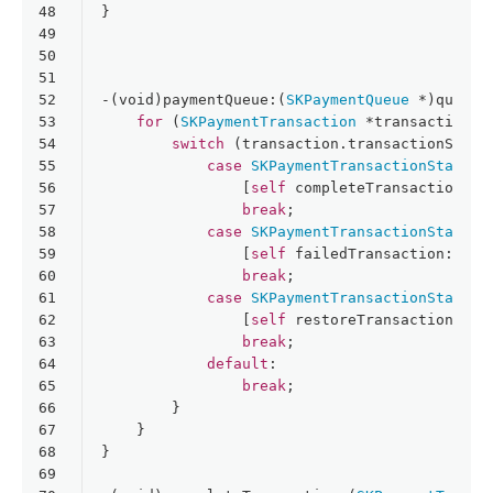
48
}
49
50
51
52
-(
void
)paymentQueue:(
SKPaymentQueue
 *)queue 
53
for
 (
SKPaymentTransaction
 *transaction 
i
54
switch
 (transaction.transactionState
55
case
SKPaymentTransactionStatePu
56
                [
self
 completeTransaction:tr
57
break
;
58
case
SKPaymentTransactionStateFa
59
                [
self
 failedTransaction:tran
60
break
;
61
case
SKPaymentTransactionStateRe
62
                [
self
 restoreTransaction:tra
63
break
;
64
default
:
65
break
;
66
        }
67
    }
68
}
69