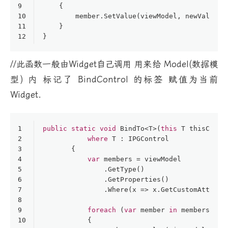
9
    {
10
        member.SetValue(viewModel, newValue, 
11
    }
12
}
//此函数一般由Widget自己调用 用来给 Model(数据模
型) 内 标记了 BindControl 的标签 赋值为当前
Widget.
1
public
static
void
BindTo
<
T
>(
this
 T thisContr
2
where
 T : IPGControl
3
       {
4
var
 members = viewModel
5
               .GetType()
6
               .GetProperties()
7
               .Where(x => x.GetCustomAttribu
8
9
foreach
 (
var
 member 
in
 members)
10
           {