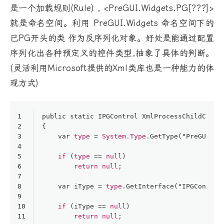
是一个加载规则(Rule) , <PreGUI.Widgets.PG[???]>
就是命名空间。利用 PreGUI.Widgets 命名空间下的
已PG开头的类 作为反序列化对象。好处是能通过配置
序列化出各种预定义的控件类型,抽象了具体的判断。
(灵活利用Microsoft提供的Xml类库也是一种能力的体
现方式)
1
public
 static IPGControl XmlProcessChildContr
2
{
3
    var 
type
 = 
System
.
Type
.GetType("PreGUI.Wi
4
5
if
 (
type
 == 
null
)
6
return
null
;
7
8
    var iType = 
type
.GetInterface("IPGControl
9
10
if
 (iType == 
null
)
11
return
null
;