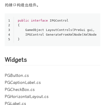
的接口构造出组件。
1
public
interface
IPGControl
2
{
3
GameObject 
LayoutControls
(
PreGui gui, Game
4
IPGControl 
GenerateFromXmlNode
(
XmlNode nod
5
}
Widgets
PGButton.cs
PGCaptionLabel.cs
PGCheckBox.cs
PGHorizontalLayout.cs
PGLabel.cs