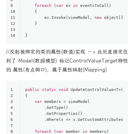
9
foreach
 (
var
 ev 
in
 eventsToCall)
10
    {
11
        ev.Invoke(viewModel, 
new
object
[] { s
12
    }
13
14
}
//反射被绑定的类的属性(数值)实现 －> 此处直接定位
到了 Model(数据模型) 标记ControlValueTarget特性
的 属性(有点拗口)，属于属性映射(Mapping)
1
public
static
void
UpdateControlValue
<
T
>(
this
2
{
3
var
 members = viewModel
4
        .GetType()
5
        .GetProperties()
6
        .Where(x => x.GetCustomAttributes(
typ
7
8
foreach
 (
var
 member 
in
 members)