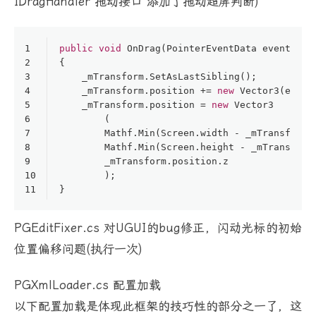
IDragHandler 拖动接口 添加了拖动超屏判断)
1
public
void
OnDrag
(
PointerEventData eventData
2
{
3
    _mTransform.SetAsLastSibling();
4
    _mTransform.position += 
new
 Vector3(event
5
    _mTransform.position = 
new
 Vector3
6
        (
7
        Mathf.Min(Screen.width - _mTransform.
8
        Mathf.Min(Screen.height - _mTransform
9
        _mTransform.position.z
10
        );
11
}
PGEditFixer.cs 对UGUI的bug修正，闪动光标的初始
位置偏移问题(执行一次)
PGXmlLoader.cs 配置加载
以下配置加载是体现此框架的技巧性的部分之一了，这