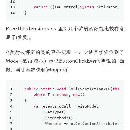
12
13
return
 ((IPGControl)
System
.Activator.Crea
14
}
PreGUIExtensions.cs 里面几个扩展函数就比较有意
思了(重要)。
//反射被绑定的类的事件实现 －> 此处直接定位到了
Model(数据模型) 标记ButtonClickEvent特性的 函
数，属于函数映射(Mapping)
1
public
static
void
CallEventAction
<
T
>(
this
ob
2
where
 T : 
class
, 
new
()
3
{
4
var
 eventsToCall = viewModel
5
        .GetType()
6
        .GetMethods()
7
        .Where(x => x.GetCustomAttributes(
typ
8