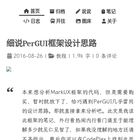
首页
归档
说说
笔记
日志
开往
图床
关于
细说PerGUI框架设计思路
2016-08-26
|
教程
|
1.9k
字
|
0
条评论
本来想分析MarkUX框架的代码，但是需要购
买，暂时就放下了，恰巧遇到PerGUI几乎雷同
的设计思路。那就直接拿来分析吧。此文是我读
此框架的笔记，外行看热闹内行看门道至于能理
解多少就见仁见智了，如果我没理解的地方还请
不吝指出。最后你可以在CodePlex上找到此开