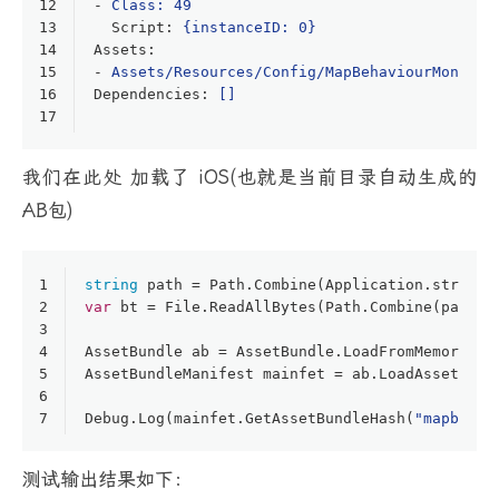
12
-
Class: 49
13
Script
:
{instanceID: 0}
14
Assets
:
15
-
Assets/Resources/Config/MapBehaviourMonster
16
Dependencies
:
[]
17
我们在此处 加载了 iOS(也就是当前目录自动生成的
AB包)
1
string
 path = Path.Combine(Application.streami
2
var
 bt = File.ReadAllBytes(Path.Combine(path, 
3
4
AssetBundle ab = AssetBundle.LoadFromMemory(bt
5
AssetBundleManifest mainfet = ab.LoadAsset<Ass
6
7
Debug.Log(mainfet.GetAssetBundleHash(
"mapbehav
测试输出结果如下：