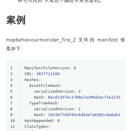
样可以找到 只是这个路径不是完整的。
案例
mapbehaviourmonster_fire_2 文件的 manifest 信
息如下：
1
ManifestFileVersion
:
0
2
CRC
:
3977712109
3
Hashes
:
4
AssetFileHash
:
5
serializedVersion
:
2
6
Hash
:
6ecd135fec1799a7a296d2ec71e12356
7
TypeTreeHash
:
8
serializedVersion
:
2
9
Hash
:
1033bf7ddfd4c6d43e7a6382c0a0a61a
10
HashAppended
:
0
11
ClassTypes
: