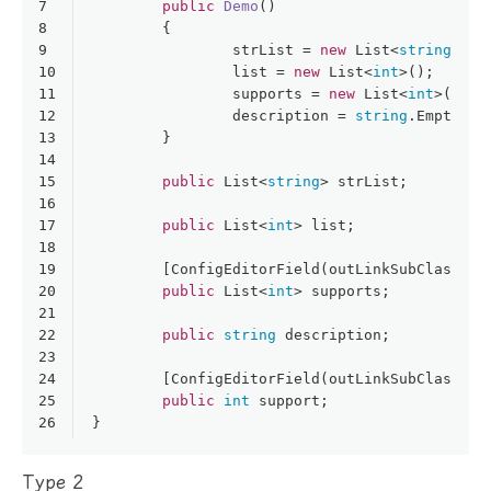
7
public
Demo
()
8
	{
9
		strList = 
new
 List<
string
>();
10
		list = 
new
 List<
int
>();
11
		supports = 
new
 List<
int
>();
12
		description = 
string
.Empty;
13
	}
14
15
public
 List<
string
> strList;
16
17
public
 List<
int
> list;
18
19
	[
ConfigEditorField(outLinkSubClass: 
"
20
public
 List<
int
> supports;
21
22
public
string
 description;
23
24
	[
ConfigEditorField(outLinkSubClass: 
"
25
public
int
 support;
26
}
Type 2