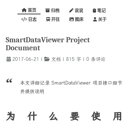
首页
归档
说说
笔记
日志
开往
图床
关于
SmartDataViewer Project
Document
2017-06-21
|
文档
|
815
字
|
0
条评论
本文详细记录 SmartDataViewer 项目接口细节
并提供说明
为什么要使用