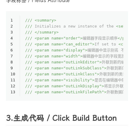
字段标签 / Fields Attribute
1
///
<summary>
2
///
 Initializes a new instance of the 
<see cr
3
///
</summary>
4
///
<param name="order">
编辑器字段显示顺序
</para
5
///
<param name="can_editor">
If set to 
<c>
tru
6
///
<param name="display">
编辑器中显示别名 不填为
7
///
<param name="width">
编辑器中显示的字段宽度
</p
8
///
<param name="outLinkEditor">
外联到新的编辑器
9
///
<param name="outLinkSubClass">
外联到新的子类
10
///
<param name="outLinkClass">
外联到新的类型
</p
11
///
<param name="visibility">
是否在编辑器中隐藏此
12
///
<param name="outLinkDisplay">
将显示外联数据的
13
///
<param name="outLinkFilePath">
外联数据的文件
3.生成代码 / Click Build Button