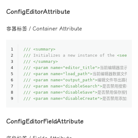
ConfigEditorAttribute
容器标签 / Container Attribute
1
///
<summary>
2
///
 Initializes a new instance of the 
<see cre
3
///
</summary>
4
///
<param name="editor_title">
当前编辑器显示的名
5
///
<param name="load_path">
当前编辑器数据文件的位
6
///
<param name="output_path">
编辑文件导出路径
</p
7
///
<param name="disableSearch">
是否禁用搜索栏
</p
8
///
<param name="disableSave">
是否禁用保存按钮
</p
9
///
<param name="disableCreate">
是否禁用添加按钮
<
ConfigEditorFieldAttribute