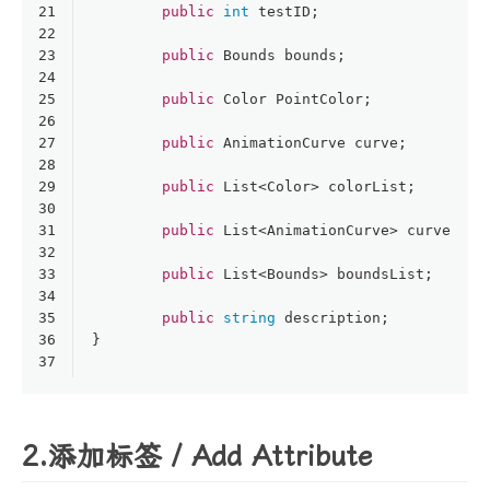
21
public
int
 testID;
22
23
public
 Bounds bounds;
24
25
public
 Color PointColor;
26
27
public
 AnimationCurve curve;
28
29
public
 List<Color> colorList;
30
31
public
 List<AnimationCurve> curveList
32
33
public
 List<Bounds> boundsList;
34
35
public
string
 description;
36
}
37
2.添加标签 / Add Attribute