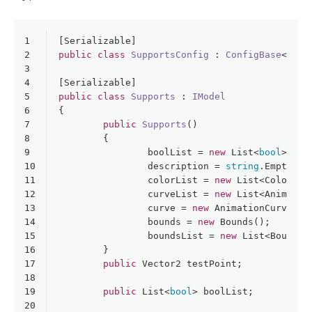
1
[
Serializable
]
2
public
class
SupportsConfig
 : 
ConfigBase
<
Supp
3
4
[
Serializable
]
5
public
class
Supports
 : 
IModel
6
{
7
public
Supports
()
8
	{
9
		boolList = 
new
 List<
bool
>();
10
		description = 
string
.Empty;
11
		colorList = 
new
 List<Color>()
12
		curveList = 
new
 List<Animatio
13
		curve = 
new
 AnimationCurve();
14
		bounds = 
new
 Bounds();
15
		boundsList = 
new
 List<Bounds>
16
	}
17
public
 Vector2 testPoint;
18
19
public
 List<
bool
> boolList;
20