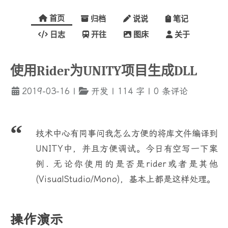
首页
归档
说说
笔记
日志
开往
图床
关于
使用Rider为UNITY项目生成DLL
2019-03-16
|
开发
|
114
字
|
0
条评论
技术中心有同事问我怎么方便的将库文件编译到
UNITY中，并且方便调试。今日有空写一下案
例. 无论你使用的是否是rider或者是其他
(VisualStudio/Mono)，基本上都是这样处理。
操作演示