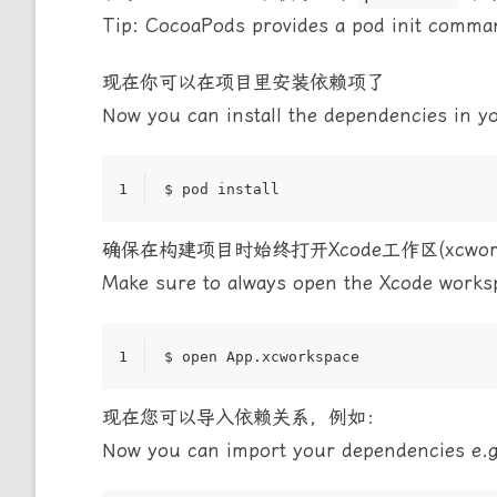
Tip: CocoaPods provides a pod init command
现在你可以在项目里安装依赖项了
Now you can install the dependencies in yo
1
$ pod install
确保在构建项目时始终打开Xcode工作区(xcwor
Make sure to always open the Xcode workspa
1
$ 
open
 App.xcworkspace
现在您可以导入依赖关系，例如：
Now you can import your dependencies e.g