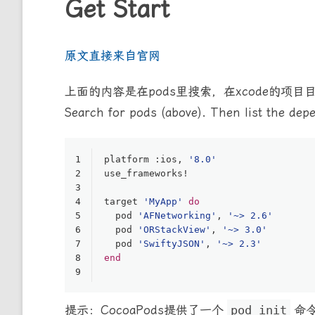
Get Start
原文直接来自官网
上面的内容是在pods里搜索，在xcode的项目
Search for pods (above). Then list the depe
1
platform :ios, 
'8.0'
2
use_frameworks!
3
4
target 
'MyApp'
do
5
  pod 
'AFNetworking'
, 
'~> 2.6'
6
  pod 
'ORStackView'
, 
'~> 3.0'
7
  pod 
'SwiftyJSON'
, 
'~> 2.3'
8
end
9
提示：CocoaPods提供了一个
pod init
命