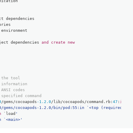
nication
ct dependencies
ories
 environment
ject dependencies 
and
create
new
 the tool
 information
 ANSI codes
 specified command
0
/
gems
/
cocoapods
-1.2
.0
/
lib
/
cocoapods
/
command.rb:
47
:
in
 `r
.0/gems/cocoapods-1.2.0/bin/pod:55:in `<top (required)>'
n
 `load
'
n `<main>'