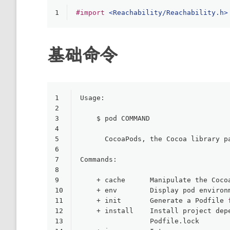
1
#import 
<Reachability/Reachability.h>
基础命令
1
Usage:
2
3
    $ pod COMMAND
4
5
      CocoaPods, the Cocoa library p
6
7
Commands:
8
9
+
 cache      Manipulate the Coco
10
+
 env        Display pod environ
11
+
 init       Generate a Podfile 
12
+
 install    Install project dep
13
                 Podfile.lock