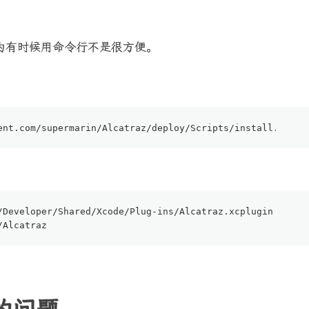
。因为有时候用命令行不是很方便。
ent.com
/supermarin/
Alcatraz
/deploy/
Scripts/install.sh | 
/Developer/
Shared
/Xcode/
Plug-ins/Alcatraz.xcplugin
/Alcatraz