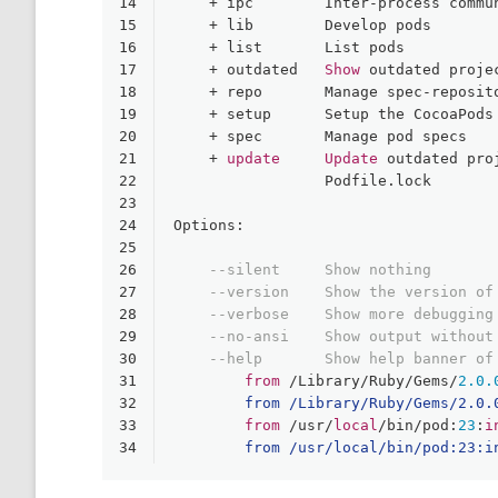
14
+
 ipc        Inter
-
process commu
15
+
 lib        Develop pods
16
+
 list       List pods
17
+
 outdated   
Show
 outdated proje
18
+
 repo       Manage spec
-
reposit
19
+
 setup      Setup the CocoaPods
20
+
 spec       Manage pod specs
21
+
update
Update
 outdated pro
22
                 Podfile.lock
23
24
Options:
25
26
--silent     Show nothing
27
--version    Show the version of
28
--verbose    Show more debugging
29
--no-ansi    Show output without
30
--help       Show help banner of
31
from
/
Library
/
Ruby
/
Gems
/
2.0
.
32
	from /Library/Ruby/Gems/2.0
33
from
/
usr
/
local
/
bin
/
pod:
23
:
i
34
	from /usr/local/bin/pod:23:i