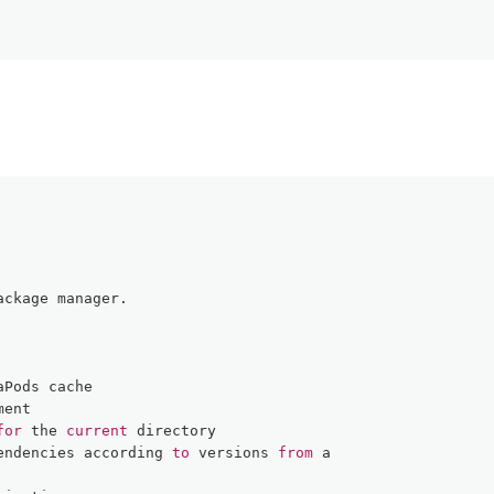
ackage manager.
aPods cache
ment
for
 the 
current
 directory
endencies according 
to
 versions 
from
 a