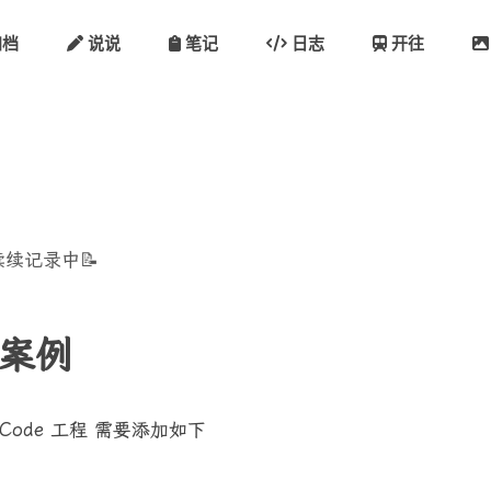
档
说说
笔记
日志
开往
续记录中📝
 案例
 XCode 工程 需要添加如下