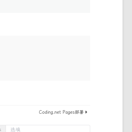
Coding.net Pages部署
址