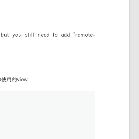
, but you still need to add “remote-
使用的view.
lay){