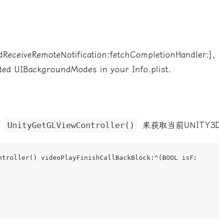
dReceiveRemoteNotification:fetchCompletionHandler:]
orted UIBackgroundModes in your Info.plist.
用
UnityGetGLViewController()
来获取当前UNITY3D
ntroller() videoPlayFinishCallBackBlock:^(
BOOL
 isFinishP