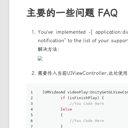
主要的一些问题 FAQ
You’ve implemented -[
application:di
notification” to the list of your supp
解决方法：
需要传入当前UIViewController,此处使
1
[UMVideoAd videoPlay:UnityGetGLViewCo
2
if
 (isFinishPlay) {
3
//You Code Here
4
        }
else
5
        {
6
//You Code Here
7
        }