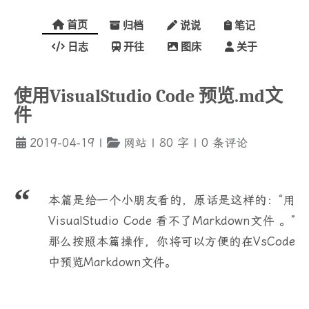
首页
归档
说说
笔记
日志
开往
图床
关于
使用VisualStudio Code 预览.md文
件
2019-04-19
|
网站
|
80
字
|
0
条评论
本篇是给一个小朋友看的，原话是这样的：“用
VisualStudio Code 看不了Markdown文件 。”
那么按照本篇操作，你将可以方便的在VsCode
中预览Markdown文件。