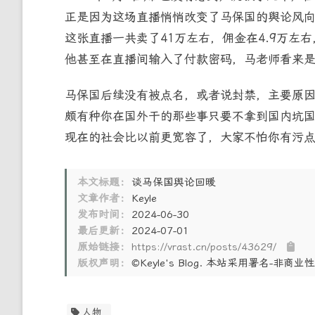
正是因为这场直播悄悄改变了马保国的舆论风
这张直播一共卖了41万左右，佣金在4.9万左右
他甚至在直播间输入了付款密码，马老师看来是
马保国后续没有被点名，或者说封禁，主要原因应
颇有种你在国外干的那些事只要不拿到国内坑
现在的社会比以前更宽容了，大家不怕你有污
本文标题：
谈马保国舆论回暖
文章作者：
Keyle
发布时间：
2024-06-30
最后更新：
2024-07-01
原始链接：
https://vrast.cn/posts/43629/
版权声明：
©Keyle's Blog. 本站采用署名-非
人物