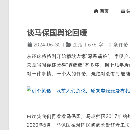
首页
归
谈马保国舆论回暖
2024-06-30
|
生活
|
676
字
|
0
条评论
从还珠格格刚开始播放大家“深恶痛绝”，李明
只是当时你还觉得“容嬷嬷”有多坏，到十几年
对一件事情，一个人的评论，是绝对会有可能
回过头我们再看看马保国，马老师因2017年约
2020年5月，马保国在对阵民间武术爱好者王