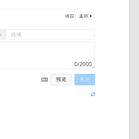
诗囚：孟郊
址
0/2000
预览
发送