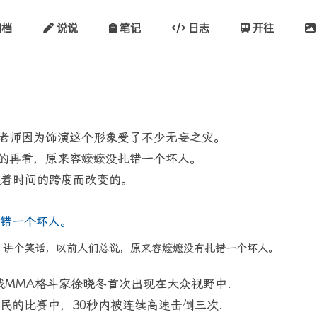
档
说说
笔记
日志
开往
启老师因为饰演这个形象受了不少无妄之灾。
后的再看，原来容嬷嬷没扎错一个坏人。
随着时间的跨度而改变的。
讲个笑话，以前人们总说，原来容嬷嬷没有扎错一个坏人。
战MMA格斗家徐晓冬首次出现在大众视野中.
庆民的比赛中，30秒内被连续高速击倒三次.