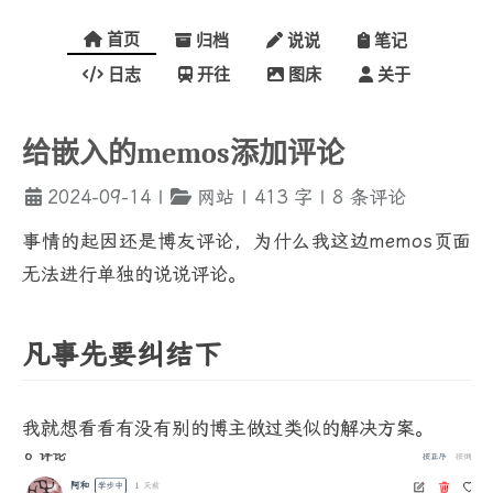
首页
归档
说说
笔记
日志
开往
图床
关于
给嵌入的memos添加评论
2024-09-14
|
网站
|
413
字
|
8
条评论
事情的起因还是博友评论，为什么我这边memos页面
无法进行单独的说说评论。
凡事先要纠结下
我就想看看有没有别的博主做过类似的解决方案。