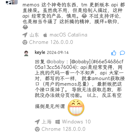
memos 这个神奇的东西，tm 更新版本 api 都
直接废。虽然我不用，但是给别人搞过，这种
api 经常变的产品，慎用。😂 不过支持评论，
也是相当牛逼了 这折腾的精神，膜拜+敬仰，
😂
山东
macOS Catalina
Chrome 126.0.0.0
keyle
2024-09-14
回复
@obaby
:
[@obaby](#66e54686cf
05a13cc5676004): api是经常变得，网
上找的代码一看一个不知声，api 大家一
对，都写的不一样， 就拿amount获取接
口（用户的memos总量），最新版把这
个接口废掉了。 导致无法获取总数，那
就没办法做分页功能。 以上，反正有空
搞倒是无所谓
上海
Windows 10
Chrome 128.0.0.0